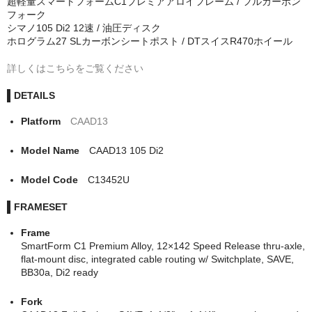
超軽量スマートフォームC1プレミアアロイフレーム / フルカーボン
スプロケット
フォーク
シマノ105 Di2 12速 / 油圧ディスク
ブレーキ
ホログラム27 SLカーボンシートポスト / DTスイスR470ホイール
ブレーキレバー
詳しくはこちらをご覧ください
ハンドル
DETAILS
ハンドルステム
Platform
CAAD13
ヘッドパーツ
Model Name
CAAD13 105 Di2
シートポスト
Model Code
C13452U
FRAMESET
キャリア
Frame
ウェア全般
SmartForm C1 Premium Alloy, 12×142 Speed Release thru-axle,
flat-mount disc, integrated cable routing w/ Switchplate, SAVE,
その他
BB30a, Di2 ready
コバヤシHP
Fork