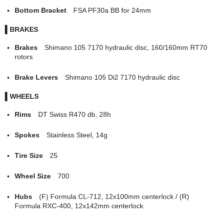
Bottom Bracket
FSA PF30a BB for 24mm
BRAKES
Brakes
Shimano 105 7170 hydraulic disc, 160/160mm RT70
rotors
Brake Levers
Shimano 105 Di2 7170 hydraulic disc
WHEELS
Rims
DT Swiss R470 db, 28h
Spokes
Stainless Steel, 14g
Tire Size
25
Wheel Size
700
Hubs
(F) Formula CL-712, 12x100mm centerlock / (R)
Formula RXC-400, 12x142mm centerlock