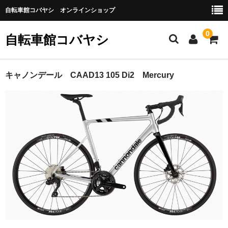
自転車館コバヤシ オンラインショップ
0
自転車館コバヤシ
トップ
キャノンデール CAAD13 105 Di2 Mercury
完成車
ロードバイク
クロスバイク
グラベルロードバイク
マウンテンバイク
E-BIKE
小径車 折りたたみ