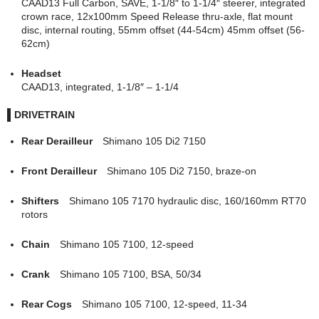
CAAD13 Full Carbon, SAVE, 1-1/8″ to 1-1/4″ steerer, integrated
店長ブログ
crown race, 12x100mm Speed Release thru-axle, flat mount
disc, internal routing, 55mm offset (44-54cm) 45mm offset (56-
62cm)
Headset
CAAD13, integrated, 1-1/8″ – 1-1/4
DRIVETRAIN
Rear Derailleur
Shimano 105 Di2 7150
Front Derailleur
Shimano 105 Di2 7150, braze-on
Shifters
Shimano 105 7170 hydraulic disc, 160/160mm RT70
rotors
Chain
Shimano 105 7100, 12-speed
Crank
Shimano 105 7100, BSA, 50/34
Rear Cogs
Shimano 105 7100, 12-speed, 11-34