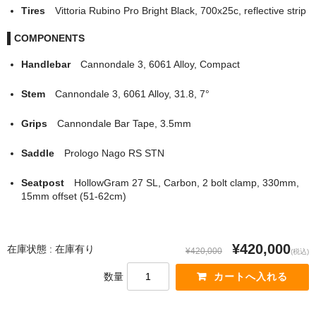
Tires
Vittoria Rubino Pro Bright Black, 700x25c, reflective strip
COMPONENTS
Handlebar
Cannondale 3, 6061 Alloy, Compact
Stem
Cannondale 3, 6061 Alloy, 31.8, 7°
Grips
Cannondale Bar Tape, 3.5mm
Saddle
Prologo Nago RS STN
Seatpost
HollowGram 27 SL, Carbon, 2 bolt clamp, 330mm,
15mm offset (51-62cm)
¥420,000
在庫状態 : 在庫有り
¥420,000
(税込)
数量