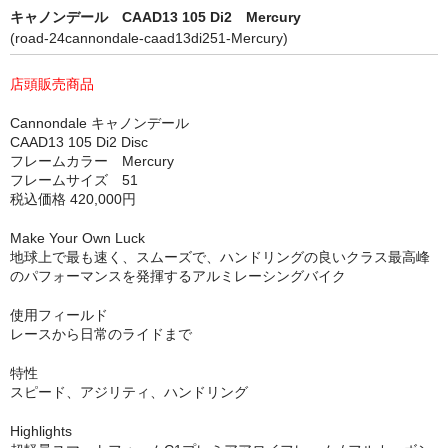
キャノンデール CAAD13 105 Di2 Mercury
キッズバイク
(road-24cannondale-caad13di251-Mercury)
ピストバイク
店頭販売商品
フレーム
Cannondale キャノンデール
CAAD13 105 Di2 Disc
ロードバイク フレーム
フレームカラー Mercury
フレームサイズ 51
税込価格 420,000円
マウンテンバイク フレーム
Make Your Own Luck
サイクルパーツ
地球上で最も速く、スムーズで、ハンドリングの良いクラス最高峰
のパフォーマンスを発揮するアルミレーシングバイク
タイヤ
使用フィールド
チューブ
レースから日常のライドまで
ホイール
特性
スピード、アジリティ、ハンドリング
シフトレバー
Highlights